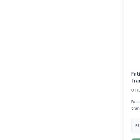
Fat
Tra
UTI
Fati
tran
RE