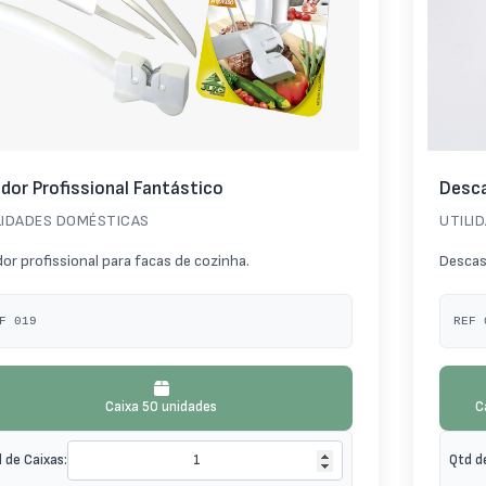
ador Profissional Fantástico
Desca
LIDADES DOMÉSTICAS
UTILI
dor profissional para facas de cozinha.
Descas
F 019
REF 
Caixa 50 unidades
C
 de Caixas:
Qtd d