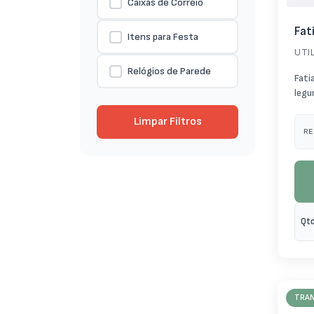
Caixas de Correio
Fat
Itens para Festa
UTI
Relógios de Parede
Fati
legu
Limpar Filtros
RE
Qtd
TRA