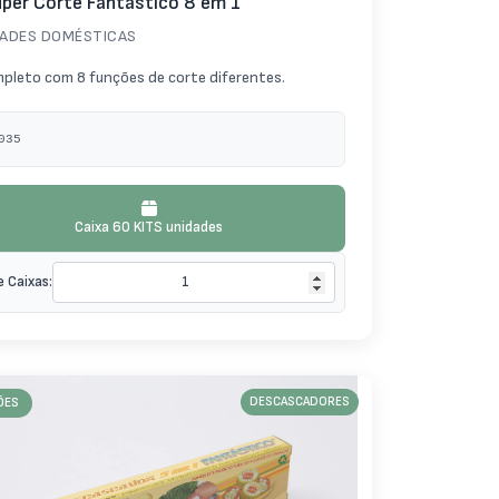
uper Corte Fantástico 8 em 1
DADES DOMÉSTICAS
mpleto com 8 funções de corte diferentes.
035
Caixa 60 KITS unidades
e Caixas:
ÕES
DESCASCADORES