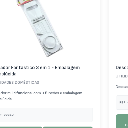
iador Fantástico 3 em 1 - Embalagem
Desca
nslúcida
UTILI
LIDADES DOMÉSTICAS
Descas
ador multifuncional com 3 funções e embalagem
slúcida.
REF 
F 003SQ
C