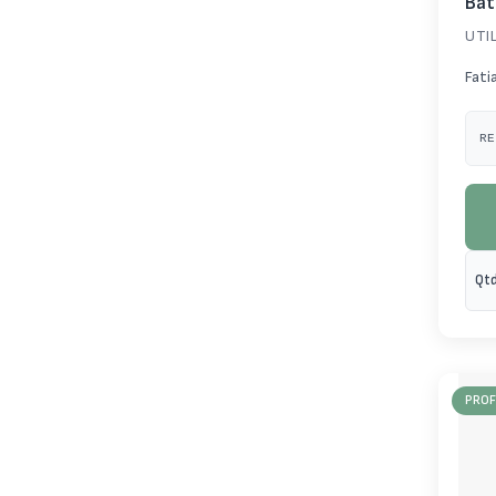
Bat
UTI
Fati
RE
Qtd
PROF