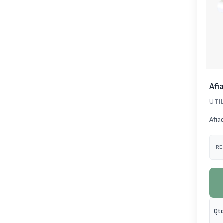
Afi
UTI
Afia
RE
Qtd