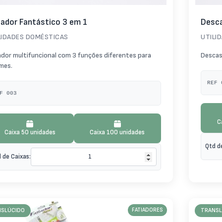
iador Fantástico 3 em 1
Desca
LIDADES DOMÉSTICAS
UTILI
ador multifuncional com 3 funções diferentes para
Descas
mes.
REF 
F 003
C
Caixa 50 unidades
Caixa 100 unidades
Qtd d
 de Caixas:
NSLÚCIDO
FATIADORES
TRANSL