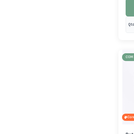
Qtd
COM 
Cor