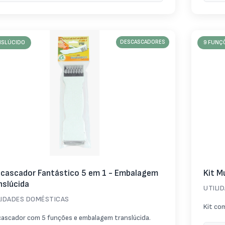
NSLÚCIDO
DESCASCADORES
9 FUNÇ
cascador Fantástico 5 em 1 - Embalagem
Kit M
nslúcida
UTILI
LIDADES DOMÉSTICAS
Kit co
ascador com 5 funções e embalagem translúcida.