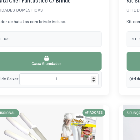
ata Chef Fantástico C/ Brinde
Kit S
LIDADES DOMÉSTICAS
UTILI
ador de batatas com brinde incluso.
Kit co
F 036
REF 
Caixa 6 unidades
 de Caixas:
Qtd d
ISSIONAL
AFIADORES
5 FUNÇ