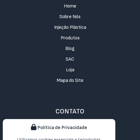
Home
Sobre Nós
Injeção Plástica
Produtos
Blog
SAC
Loja
Mapa do Site
CONTATO
Política de Privacidade
Rua Benfica, 1271 - Vila Medeiros - SP
pedidos@jlkplasticos.com
Utilizamos cookies essenciais e tecnologias